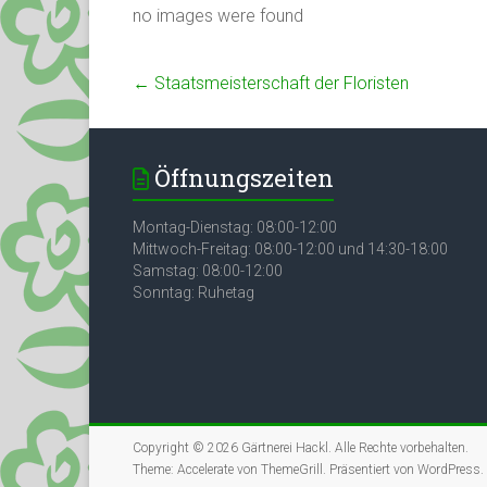
no images were found
←
Staatsmeisterschaft der Floristen
Öffnungszeiten
Montag-Dienstag: 08:00-12:00
Mittwoch-Freitag: 08:00-12:00 und 14:30-18:00
Samstag: 08:00-12:00
Sonntag: Ruhetag
Copyright © 2026
Gärtnerei Hackl
. Alle Rechte vorbehalten.
Theme:
Accelerate
von ThemeGrill. Präsentiert von
WordPress
.