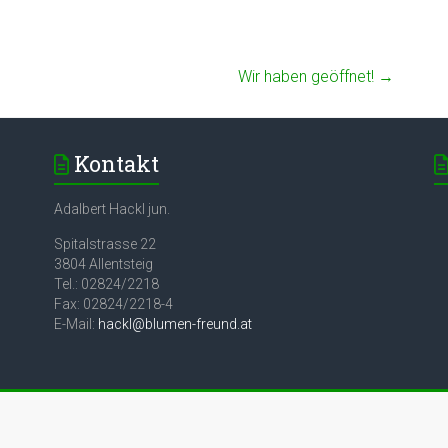
Wir haben geöffnet!
→
Kontakt
Adalbert Hackl jun.
Spitalstrasse 22
3804 Allentsteig
Tel.: 02824/2218
Fax: 02824/2218-4
E-Mail:
hackl@blumen-freund.at